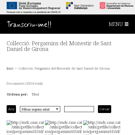
S
a
l
t
a
Transcriu-me!!
MENU
a
l
c
o
Col·lecció: Pergamins del Monestir de Sant
n
t
Daniel de Girona
i
n
g
u
Inici
>
Col·lecció: Pergamins del Monestir de Sant Daniel de Girona
t
p
r
i
Documents (1054 total)
n
c
Ordena per:
Títol
i
p
a
l