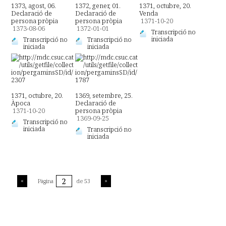
1373, agost, 06.
1372, gener, 01.
1371, octubre, 20.
Declaració de
Declaració de
Venda
persona pròpia
persona pròpia
1371-10-20
1373-08-06
1372-01-01
Transcripció no
iniciada
Transcripció no
Transcripció no
iniciada
iniciada
1371, octubre, 20.
1369, setembre, 25.
Àpoca
Declaració de
1371-10-20
persona pròpia
1369-09-25
Transcripció no
iniciada
Transcripció no
iniciada
Pàgina
de 53