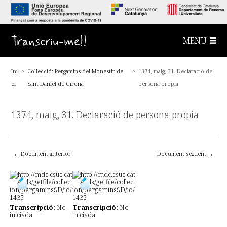
S
a
l
t
a
Transcriu-me!!
MENU
a
l
c
o
Ini
>
Col·lecció: Pergamins del Monestir de
>
1374, maig, 31. Declaració de
n
t
ci
Sant Daniel de Girona
persona pròpia
i
n
g
u
1374, maig, 31. Declaració de persona pròpia
t
p
r
i
n
← Document anterior
Document següent →
c
i
p
a
l
Transcripció:
No
Transcripció:
No
iniciada
iniciada