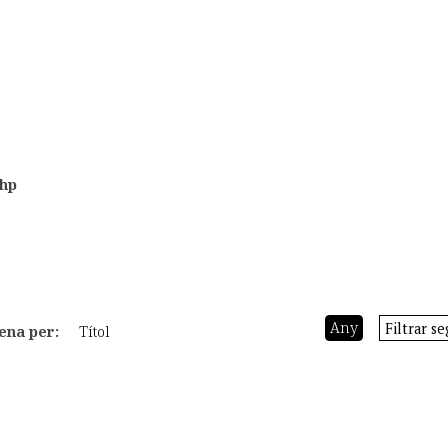
php
ena per:
Títol