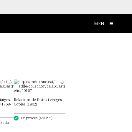
MENU
iatges.
Relacions de festes i viatges.
 (1768-
Còpies (1802)
En procés (49/395)
itzada