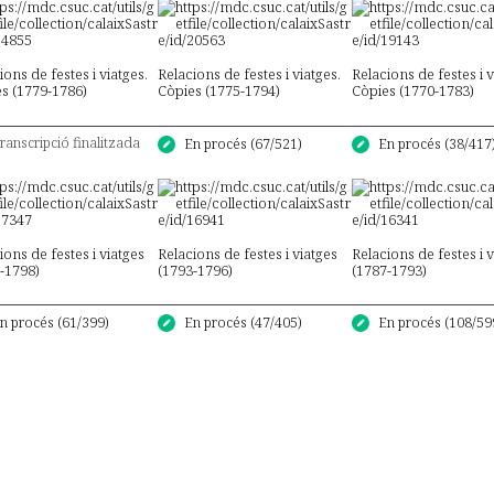
ions de festes i viatges.
Relacions de festes i viatges.
Relacions de festes i v
s (1779-1786)
Còpies (1775-1794)
Còpies (1770-1783)
ranscripció finalitzada
En procés (67/521)
En procés (38/417
ions de festes i viatges
Relacions de festes i viatges
Relacions de festes i 
-1798)
(1793-1796)
(1787-1793)
n procés (61/399)
En procés (47/405)
En procés (108/59