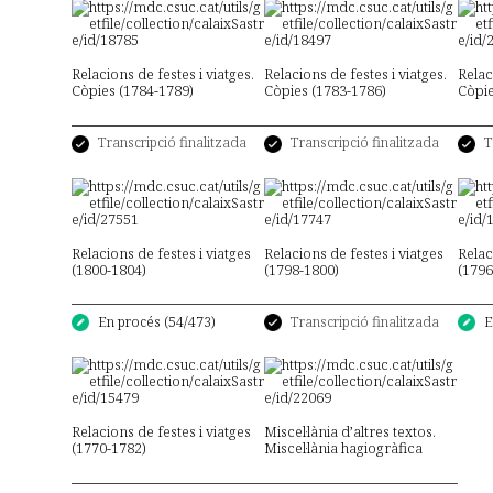
l
Relacions de festes i viatges.
Relacions de festes i viatges.
Relac
Còpies (1784-1789)
Còpies (1783-1786)
Còpie
Transcripció finalitzada
Transcripció finalitzada
T
Relacions de festes i viatges
Relacions de festes i viatges
Relac
(1800-1804)
(1798-1800)
(1796
Transcripció finalitzada
En procés (54/473)
E
Relacions de festes i viatges
Miscel·lània d’altres textos.
(1770-1782)
Miscel·lània hagiogràfica