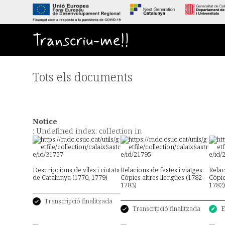
S
a
l
t
Transcriu-me!!
a
a
l
c
Tots els documents
o
n
t
i
n
Notice
g
: Undefined index: collection in
u
t
p
r
Descripcions de viles i ciutats
Relacions de festes i viatges.
Relac
i
de Catalunya (1770, 1779)
Còpies altres llengües (1782-
Còpie
1783)
1782)
n
c
Transcripció finalitzada
i
Transcripció finalitzada
E
p
a