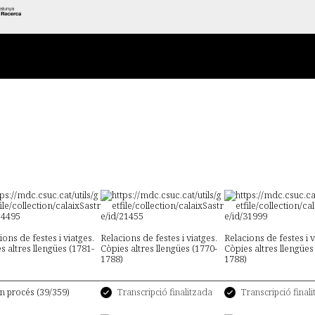
ions de festes i viatges.
Relacions de festes i viatges.
Relacions de festes i v
s altres llengües (1781-
Còpies altres llengües (1770-
Còpies altres llengües
1788)
1788)
Transcripció finalitzada
Transcripció final
n procés (39/359)