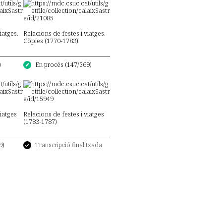
iatges.
Relacions de festes i viatges.
Còpies (1770-1783)
)
En procés (147/369)
viatges
Relacions de festes i viatges
(1783-1787)
Transcripció finalitzada
9)