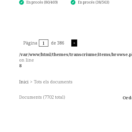
En procés (80/469)
En procés (38/563)
Pàgina
Pàgina
de 386
de 386
/var/www/html/themes/transcriume/items/browse.
on line
8
Inici
>
Tots els documents
Documents (7702 total)
Ord