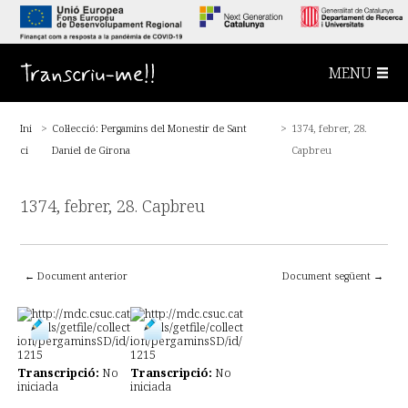
S
a
l
t
a
Transcriu-me!!
MENU
a
l
c
o
Ini
>
Col·lecció: Pergamins del Monestir de Sant
>
1374, febrer, 28.
n
t
ci
Daniel de Girona
Capbreu
i
n
g
u
1374, febrer, 28. Capbreu
t
p
r
i
n
← Document anterior
Document següent →
c
i
p
a
l
Transcripció:
No
Transcripció:
No
iniciada
iniciada