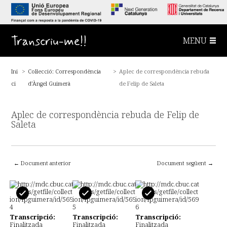
S
a
l
t
a
Transcriu-me!!
MENU
a
l
c
o
Ini
>
Col·lecció: Correspondència
>
Aplec de correspondència rebuda
n
t
ci
d’Àngel Guimerà
de Felip de Saleta
i
n
g
u
Aplec de correspondència rebuda de Felip de
t
Saleta
p
r
i
n
c
← Document anterior
Document següent →
i
p
a
l
Transcripció:
Transcripció:
Transcripció:
Finalitzada
Finalitzada
Finalitzada