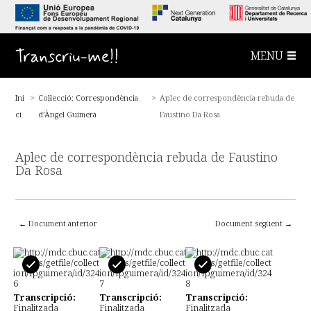
S
a
l
t
a
Transcriu-me!!
MENU
a
l
c
o
Ini
>
Col·lecció: Correspondència
>
Aplec de correspondència rebuda de
n
t
ci
d’Àngel Guimerà
Faustino Da Rosa
i
n
g
u
Aplec de correspondència rebuda de Faustino
t
Da Rosa
p
r
i
n
c
← Document anterior
Document següent →
i
p
a
l
Transcripció:
Transcripció:
Transcripció:
Finalitzada
Finalitzada
Finalitzada