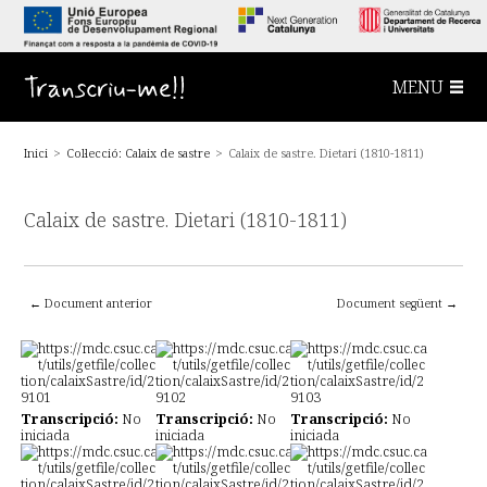
S
a
l
t
a
Transcriu-me!!
MENU
a
l
c
o
Inici
>
Col·lecció: Calaix de sastre
>
Calaix de sastre. Dietari (1810-1811)
n
t
i
n
Calaix de sastre. Dietari (1810-1811)
g
u
t
p
r
i
← Document anterior
Document següent →
n
c
i
p
a
l
Transcripció:
No
Transcripció:
No
Transcripció:
No
iniciada
iniciada
iniciada