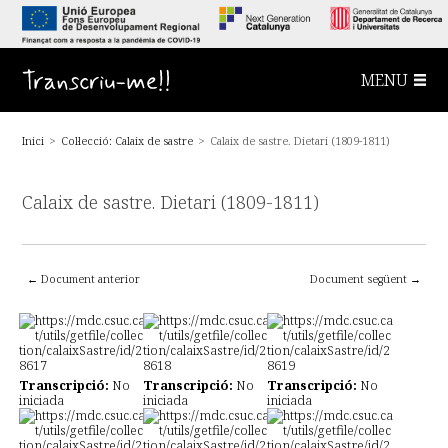
S
a
l
t
a
Transcriu-me!!
MENU
a
l
c
o
Inici
>
Col·lecció: Calaix de sastre
>
Calaix de sastre. Dietari (1809-1811)
n
t
i
n
Calaix de sastre. Dietari (1809-1811)
g
u
t
p
r
i
← Document anterior
Document següent →
n
c
i
p
a
l
Transcripció:
No
Transcripció:
No
Transcripció:
No
iniciada
iniciada
iniciada