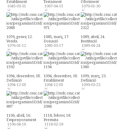
Establiment
Testament
Oferiment
1045-03-31
1067-04-15
1070-01-30
1076, gener, 12.
1085, març, 17.
1089, abril, 24.
Venda
Donació
Restitució
1076-01-12
1085-03-17
1089-04-24
1094, desembre, 05.
1094, desembre, 05.
1099, març, 23.
Definició
Establiment
Definició
1094-12-05
1094-12-05
1099-03-23
1106, abril, 16.
1118, febrer, 18.
Empenyorament
Permuta
1106-04-16
1118-02-18