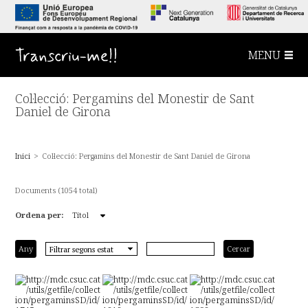
S
a
l
t
a
Transcriu-me!!
MENU
a
l
c
o
Col·lecció: Pergamins del Monestir de Sant
n
t
Daniel de Girona
i
n
g
u
Inici
>
Col·lecció: Pergamins del Monestir de Sant Daniel de Girona
t
p
r
i
Documents (1054 total)
n
c
Ordena per:
Títol
i
p
a
l