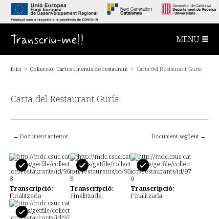
S
a
l
t
a
Transcriu-me!!
MENU
a
l
c
o
Inici
>
Col·lecció: Cartes i menús de restaurant
>
Carta del Restaurant Guría
n
t
i
n
Carta del Restaurant Guría
g
u
t
p
r
i
← Document anterior
Document següent →
n
c
i
p
a
l
Transcripció:
Transcripció:
Transcripció:
Finalitzada
Finalitzada
Finalitzada