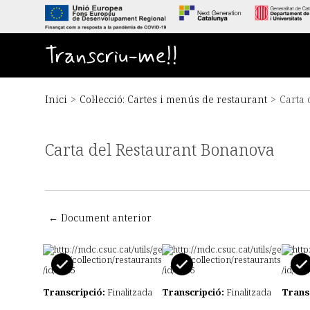
S
a
l
t
Transcriu-me!!
a
a
l
c
Inici
>
Col·lecció: Cartes i menús de restaurant
>
Carta 
o
n
t
Carta del Restaurant Bonanova
i
n
g
u
t
p
← Document anterior
r
i
n
c
i
Transcripció:
Finalitzada
Transcripció:
Finalitzada
Trans
p
a