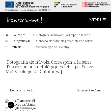
S
a
l
t
a
Transcriu-me!!
MENU
a
l
c
o
In
>
Col·lecció:
>
[Fotografia de núvols. Correspon a la sèrie
n
t
ic
Fotografies de
d’observacions nefològiques fetes pel Servei
i
n
i
núvols
Meteorològic de Catalunya]
g
u
t
[Fotografia de núvols. Correspon a la sèrie
p
r
d’observacions nefològiques fetes pel Servei
i
Meteorològic de Catalunya]
n
c
i
p
a
← Document anterior
Document següent →
l