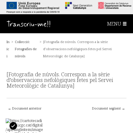
S
a
l
t
a
Transcriu-me!!
MENU
a
l
c
o
In
>
Col·lecció:
>
[Fotografia de núvols. Correspon a la sèrie
n
t
ic
Fotografies de
d’observacions nefològiques fetes pel Servei
i
n
i
núvols
Meteorològic de Catalunya]
g
u
t
[Fotografia de núvols. Correspon a la sèrie
p
r
d’observacions nefològiques fetes pel Servei
i
Meteorològic de Catalunya]
n
c
i
p
a
← Document anterior
Document següent →
l