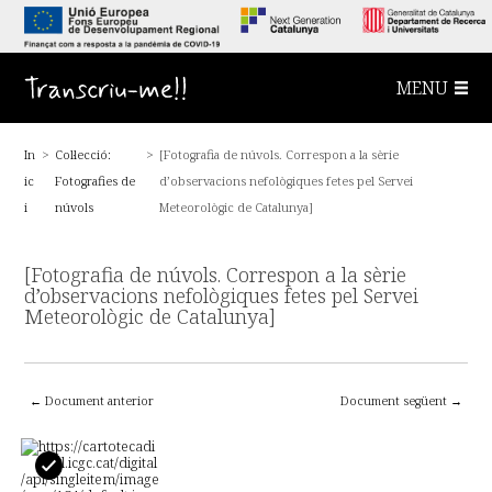
S
a
l
t
a
Transcriu-me!!
MENU
a
l
c
o
In
>
Col·lecció:
>
[Fotografia de núvols. Correspon a la sèrie
n
t
ic
Fotografies de
d’observacions nefològiques fetes pel Servei
i
n
i
núvols
Meteorològic de Catalunya]
g
u
t
[Fotografia de núvols. Correspon a la sèrie
p
r
d’observacions nefològiques fetes pel Servei
i
Meteorològic de Catalunya]
n
c
i
p
a
← Document anterior
Document següent →
l