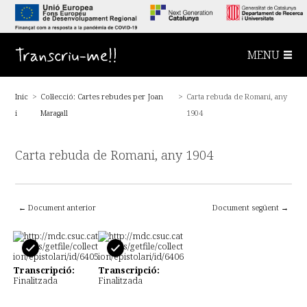
S
a
l
t
a
Transcriu-me!!
MENU
a
l
c
o
Inic
>
Col·lecció: Cartes rebudes per Joan
>
Carta rebuda de Romani, any
n
t
i
Maragall
1904
i
n
g
u
Carta rebuda de Romani, any 1904
t
p
r
i
n
← Document anterior
Document següent →
c
i
p
a
l
Transcripció:
Transcripció:
Finalitzada
Finalitzada