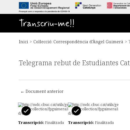
S
a
l
t
Transcriu-me!!
a
a
l
c
Inici
>
Col·lecció: Correspondència d’Àngel Guimerà
>
o
n
t
Telegrama rebut de Estudiantes Ca
i
n
g
u
t
p
← Document anterior
r
i
n
c
i
Transcripció:
Finalitzada
Transcripció:
Finalitzada
p
a