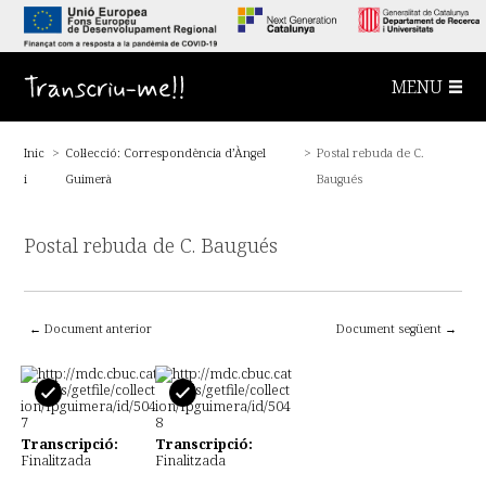
S
a
l
t
a
Transcriu-me!!
MENU
a
l
c
o
Inic
>
Col·lecció: Correspondència d’Àngel
>
Postal rebuda de C.
n
t
i
Guimerà
Baugués
i
n
g
u
Postal rebuda de C. Baugués
t
p
r
i
n
← Document anterior
Document següent →
c
i
p
a
l
Transcripció:
Transcripció:
Finalitzada
Finalitzada