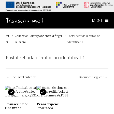
S
a
l
t
a
Transcriu-me!!
MENU
a
l
c
o
Ini
>
Col·lecció: Correspondència d’Àngel
>
Postal rebuda d' autor no
n
t
ci
Guimerà
identificat 1
i
n
g
u
Postal rebuda d' autor no identificat 1
t
p
r
i
n
← Document anterior
Document següent →
c
i
p
a
l
Transcripció:
Transcripció:
Finalitzada
Finalitzada