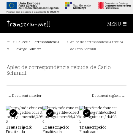
S
a
l
t
a
Transcriu-me!!
MENU
a
l
c
o
Ini
>
Col·lecció: Correspondència
>
Aplec de correspondència rebuda
n
t
ci
d’Àngel Guimerà
de Carlo Schmidl
i
n
g
u
Aplec de correspondència rebuda de Carlo
t
Schmidl
p
r
i
n
c
← Document anterior
Document següent →
i
p
a
l
Transcripció:
Transcripció:
Transcripció:
Finalitzada
Finalitzada
Finalitzada