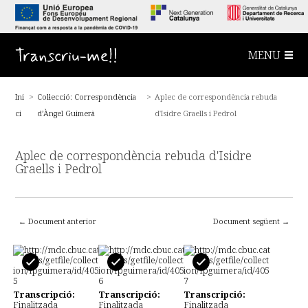
S
a
l
t
a
Transcriu-me!!
MENU
a
l
c
o
Ini
>
Col·lecció: Correspondència
>
Aplec de correspondència rebuda
n
t
ci
d’Àngel Guimerà
d'Isidre Graells i Pedrol
i
n
g
u
Aplec de correspondència rebuda d'Isidre
t
Graells i Pedrol
p
r
i
n
c
← Document anterior
Document següent →
i
p
a
l
Transcripció:
Transcripció:
Transcripció:
Finalitzada
Finalitzada
Finalitzada