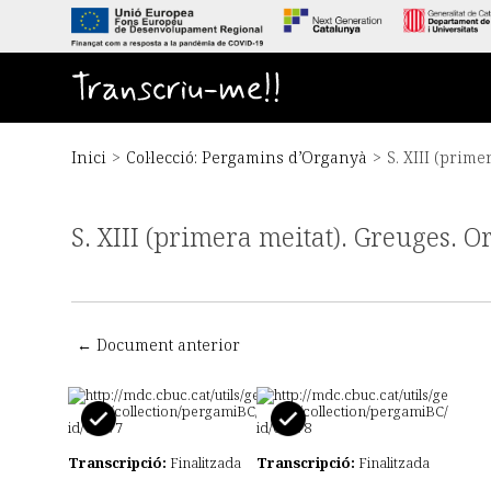
S
a
l
t
Transcriu-me!!
a
a
l
c
Inici
>
Col·lecció: Pergamins d’Organyà
>
S. XIII (prim
o
n
t
S. XIII (primera meitat). Greuges. 
i
n
g
u
t
p
← Document anterior
r
i
n
c
i
Transcripció:
Finalitzada
Transcripció:
Finalitzada
p
a