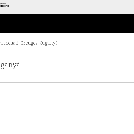
era meitat). Greuges. Organyà
Organyà