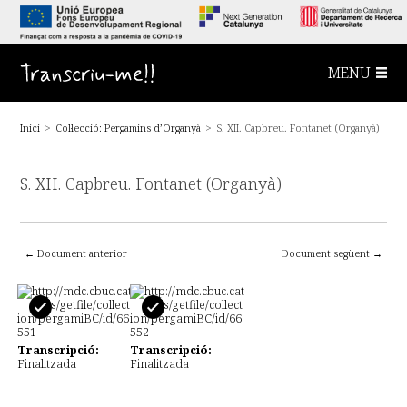
S
a
l
t
a
Transcriu-me!!
MENU
a
l
c
o
Inici
>
Col·lecció: Pergamins d’Organyà
>
S. XII. Capbreu. Fontanet (Organyà)
n
t
i
n
S. XII. Capbreu. Fontanet (Organyà)
g
u
t
p
r
i
← Document anterior
Document següent →
n
c
i
p
a
l
Transcripció:
Transcripció:
Finalitzada
Finalitzada