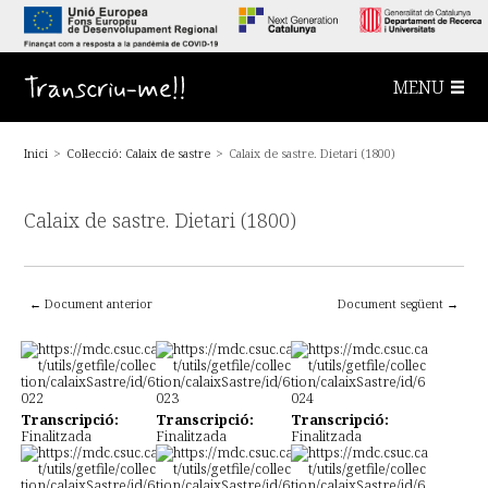
S
a
l
t
a
Transcriu-me!!
MENU
a
l
c
o
Inici
>
Col·lecció: Calaix de sastre
>
Calaix de sastre. Dietari (1800)
n
t
i
n
Calaix de sastre. Dietari (1800)
g
u
t
p
r
i
← Document anterior
Document següent →
n
c
i
p
a
l
Transcripció:
Transcripció:
Transcripció:
Finalitzada
Finalitzada
Finalitzada