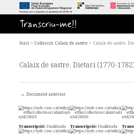
S
a
l
t
Transcriu-me!!
a
a
l
c
Inici
>
Col·lecció: Calaix de sastre
>
Calaix de sastre. Di
o
n
t
Calaix de sastre. Dietari (1770-1782
i
n
g
u
t
p
← Document anterior
r
i
n
c
i
Transcripció:
Finalitzada
Transcripció:
Finalitzada
Trans
p
a