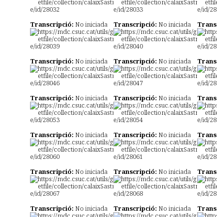
l
Transcripció:
No iniciada
Transcripció:
No iniciada
Trans
Transcripció:
No iniciada
Transcripció:
No iniciada
Trans
Transcripció:
No iniciada
Transcripció:
No iniciada
Trans
Transcripció:
No iniciada
Transcripció:
No iniciada
Trans
Transcripció:
No iniciada
Transcripció:
No iniciada
Trans
Transcripció:
No iniciada
Transcripció:
No iniciada
Trans