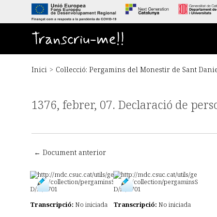
S
a
l
t
Transcriu-me!!
a
a
l
c
Inici
>
Col·lecció: Pergamins del Monestir de Sant Dani
o
n
t
1376, febrer, 07. Declaració de per
i
n
g
u
t
p
← Document anterior
r
i
n
c
i
Transcripció:
No iniciada
Transcripció:
No iniciada
p
a