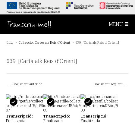
S
a
l
t
a
Transcriu-me!!
MENU
a
l
c
o
Inici
>
Col·lecció: Cartes als Reis d'Orient
>
639. [Carta als Reis d’Orient]
n
t
i
n
639. [Carta als Reis d’Orient]
g
u
t
p
r
i
← Document anterior
Document següent →
n
c
i
p
a
l
Transcripció:
Transcripció:
Transcripció:
Finalitzada
Finalitzada
Finalitzada