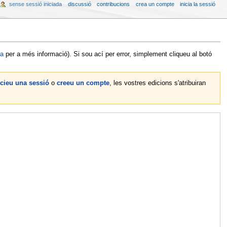
sense sessió iniciada
discussió
contribucions
crea un compte
inicia la sessió
da
per a més informació). Si sou ací per error, simplement cliqueu al botó
icieu una sessió
o
creeu un compte
, les vostres edicions s'atribuiran