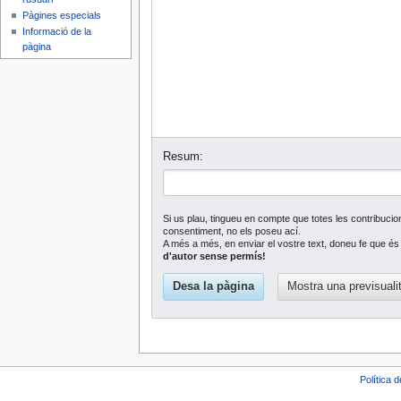
Pàgines especials
Informació de la
pàgina
Resum:
Si us plau, tingueu en compte que totes les contribucion
consentiment, no els poseu ací.
A més a més, en enviar el vostre text, doneu fe que és v
d'autor sense permís!
Política 