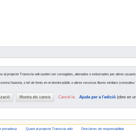
s al projecte Transcriu wiki poden ser corregides, alterades o esborrades per altres usuaris. S
ostra l'autoria, o bé de fonts en el domini públic o altres recursos lliures similars (consulteu
Cancel·la
Ajuda per a l'edició
(obre en un
de privadesa
Quant al projecte Transcriu wiki
Descàrrec de responsabilitat