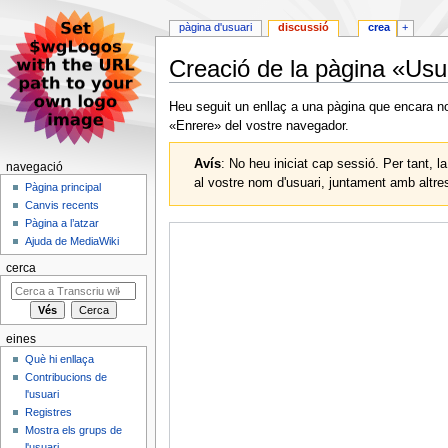
pàgina d'usuari
discussió
crea
+
Creació de la pàgina «Usu
Jump
Jump
Heu seguit un enllaç a una pàgina que encara no 
to
to
«Enrere» del vostre navegador.
navigation
search
Avís
: No heu iniciat cap sessió. Per tant, l
navegació
al vostre nom d'usuari, juntament amb altres
Pàgina principal
Canvis recents
Pàgina a l’atzar
Ajuda de MediaWiki
cerca
eines
Què hi enllaça
Contribucions de
l'usuari
Registres
Mostra els grups de
l'usuari