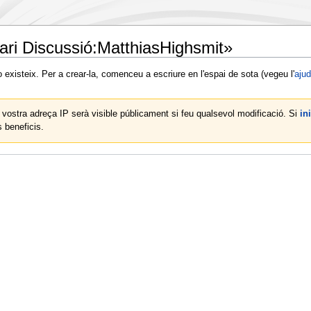
ari Discussió:MatthiasHighsmit»
existeix. Per a crear-la, comenceu a escriure en l'espai de sota (vegeu l'
aju
a vostra adreça IP serà visible públicament si feu qualsevol modificació. Si
in
 beneficis.