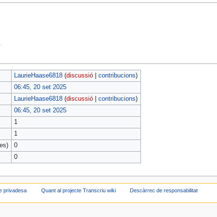
.
LaurieHaase6818
(
discussió
|
contribucions
)
06:45, 20 set 2025
LaurieHaase6818
(
discussió
|
contribucions
)
06:45, 20 set 2025
1
1
es)
0
0
de privadesa
Quant al projecte Transcriu wiki
Descàrrec de responsabilitat