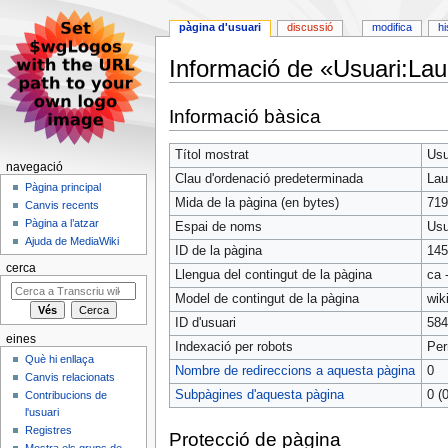
pàgina d'usuari
discussió
modifica
hi
Informació de «Usuari:La
Jump
Jump
Informació bàsica
to
to
navigation
search
Títol mostrat
Usu
navegació
Clau d'ordenació predeterminada
Lau
Pàgina principal
Mida de la pàgina (en bytes)
719
Canvis recents
Pàgina a l’atzar
Espai de noms
Usu
Ajuda de MediaWiki
ID de la pàgina
145
cerca
Llengua del contingut de la pàgina
ca 
Model de contingut de la pàgina
wik
ID d'usuari
584
eines
Indexació per robots
Pe
Què hi enllaça
Nombre de redireccions a aquesta pàgina
0
Canvis relacionats
Subpàgines d'aquesta pàgina
0 (
Contribucions de
l'usuari
Registres
Protecció de pàgina