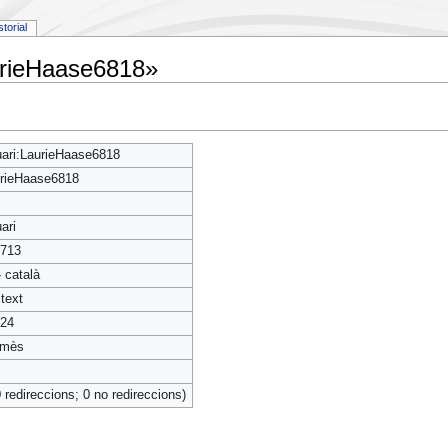
storial
urieHaase6818»
ari:LaurieHaase6818
rieHaase6818
ari
713
- català
itext
24
rmès
0 redireccions; 0 no redireccions)