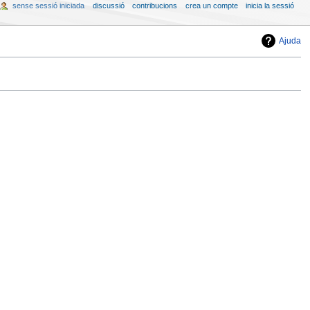
sense sessió iniciada
discussió
contribucions
crea un compte
inicia la sessió
Ajuda