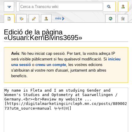
més
Edició de la pàgina
«Usuari:KerriBivins3695»
Jump
Jump
Avís
: No heu iniciat cap sessió. Per tant, la vostra adreça IP
to
to
serà visible públicament si feu qualsevol modificació. Si
inicieu
navigation
search
una sessió
o
creeu un compte
, les vostres edicions
s'atribuiran al vostre nom d'usuari, juntament amb altres
beneficis.