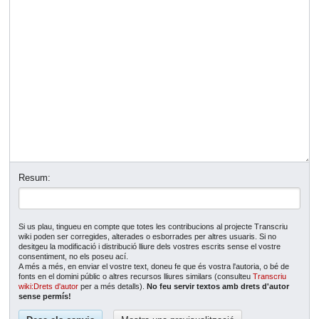
Resum:
Si us plau, tingueu en compte que totes les contribucions al projecte Transcriu
wiki poden ser corregides, alterades o esborrades per altres usuaris. Si no
desitgeu la modificació i distribució lliure dels vostres escrits sense el vostre
consentiment, no els poseu ací.
A més a més, en enviar el vostre text, doneu fe que és vostra l'autoria, o bé de
fonts en el domini públic o altres recursos lliures similars (consulteu
Transcriu
wiki:Drets d'autor
per a més detalls).
No feu servir textos amb drets d'autor
sense permís!