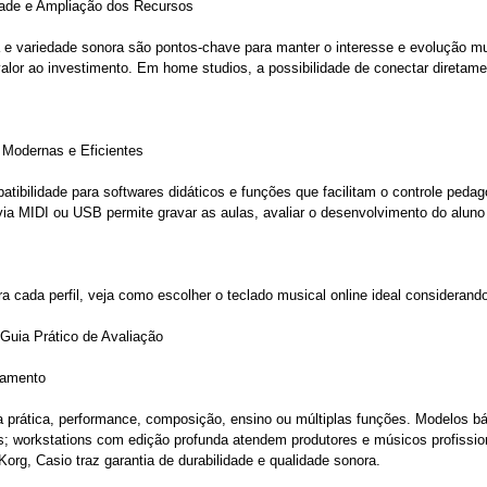
ade e Ampliação dos Recursos
tiva e variedade sonora são pontos-chave para manter o interesse e evolução 
r ao investimento. Em home studios, a possibilidade de conectar diretament
 Modernas e Eficientes
atibilidade para softwares didáticos e funções que facilitam o controle ped
a MIDI ou USB permite gravar as aulas, avaliar o desenvolvimento do aluno e
a cada perfil, veja como escolher o teclado musical online ideal considerand
Guia Prático de Avaliação
çamento
ra prática, performance, composição, ensino ou múltiplas funções. Modelos bá
; workstations com edição profunda atendem produtores e músicos profission
g, Casio traz garantia de durabilidade e qualidade sonora.