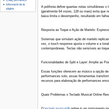
Enllaç permanent
Informació de la
A polifonia define quantas notas simultâneas o
pàgina
(geralmente 64 vozes, 128 ou mais) evita que 
baixa limita o desempenho, resultando em falha
Resposta ao Toque e Ação de Martelo: Express
Sistemas que simulam ação de martelo replicam 
vez, o touch response ajusta o volume e a tona
contemporâneas. Teclas não sensíveis ao toque
Funcionalidades de Split e Layer: Amplie as Po
Essas funções oferecem ao músico a opção de div
performances solo, essas ferramentas transfor
recursos para elaboração de performances envol
Quais Problemas o Teclado Musical Online Reso
O
teclado musical
online é um instrumento mul