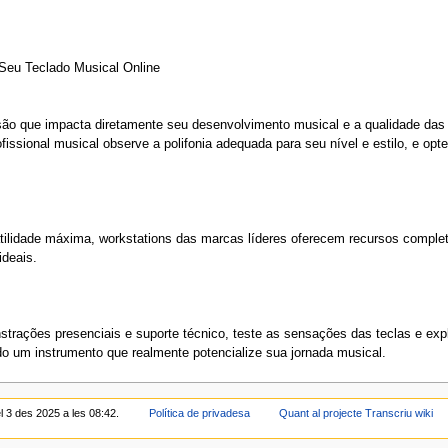
eu Teclado Musical Online
são que impacta diretamente seu desenvolvimento musical e a qualidade das 
fissional musical observe a polifonia adequada para seu nível e estilo, e opt
tilidade máxima, workstations das marcas líderes oferecem recursos complet
ideais.
strações presenciais e suporte técnico, teste as sensações das teclas e e
ndo um instrumento que realmente potencialize sua jornada musical.
l 3 des 2025 a les 08:42.
Política de privadesa
Quant al projecte Transcriu wiki