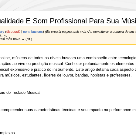
ualidade E Som Profissional Para Sua Mús
ary
(
discussió
|
contribucions
)
(Es crea la pàgina amb «<br>Ao considerar a compra de um t
...».)
Versió més nova → (dif.)
online, músicos de todos os níveis buscam uma combinação entre tecnologia
ntações ao vivo ou produção musical. Conhecer profundamente os elementos t
cial expressivo e prático do instrumento. Este artigo detalha cada aspecto
ra músicos, estudantes, líderes de louvor, bandas, hobistas e professores.
is do Teclado Musical
 compreender suas características técnicas e seu impacto na performance mus
omplexas