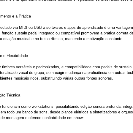
imento e a Prática
o teclado via MIDI ou USB a softwares e apps de aprendizado é uma vantagem
 função sustain pedal integrado ou compatível promovem a prática correta 
a criação musical e no treino rítmico, mantendo a motivação constante.
e e Flexibilidade
 timbres versáteis e padronizados, e compatibilidade com pedais de sustain 
 tonalidade vocal do grupo, sem exigir mudança na proficiência em outras te
ientes musicais ricos, substituindo várias outras fontes sonoras.
ção Técnica
funcionam como workstations, possibilitando edição sonora profunda, integ
cem todo um banco de sons, desde pianos elétricos a sintetizadores e orque
o de montagem e oferece confiabilidade em shows.