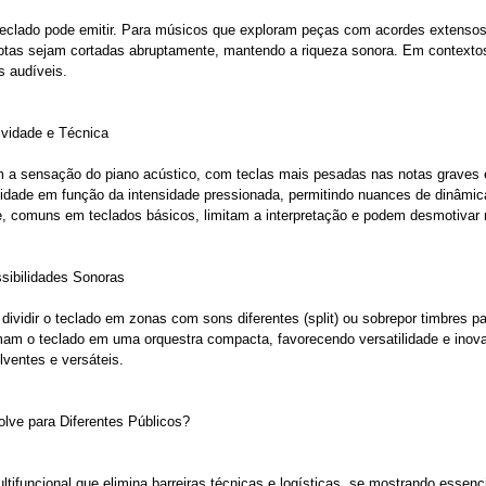
 teclado pode emitir. Para músicos que exploram peças com acordes extensos,
notas sejam cortadas abruptamente, mantendo a riqueza sonora. Em contexto
s audíveis.
ividade e Técnica
a sensação do piano acústico, com teclas mais pesadas nas notas graves e 
lidade em função da intensidade pressionada, permitindo nuances de dinâmic
, comuns em teclados básicos, limitam a interpretação e podem desmotivar 
ssibilidades Sonoras
idir o teclado em zonas com sons diferentes (split) ou sobrepor timbres para
mam o teclado em uma orquestra compacta, favorecendo versatilidade e inova
ventes e versáteis.
lve para Diferentes Públicos?
tifuncional que elimina barreiras técnicas e logísticas, se mostrando essenci