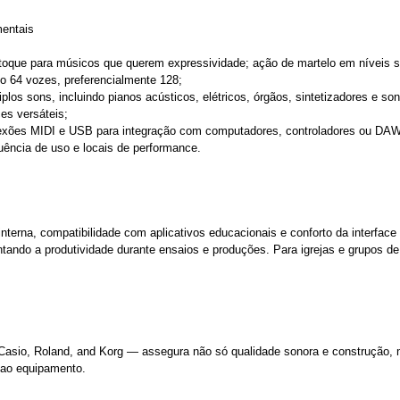
mentais
 toque para músicos que querem expressividade; ação de martelo em níveis s
mo 64 vozes, preferencialmente 128;
plos sons, incluindo pianos acústicos, elétricos, órgãos, sintetizadores e son
es versáteis;
onexões MIDI e USB para integração com computadores, controladores ou DA
uência de uso e locais de performance.
rna, compatibilidade com aplicativos educacionais e conforto da interface 
ndo a produtividade durante ensaios e produções. Para igrejas e grupos de
asio, Roland, and Korg — assegura não só qualidade sonora e construção, m
 ao equipamento.