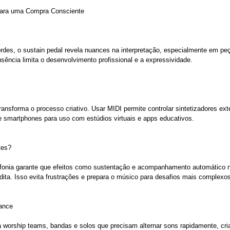
para uma Compra Consciente
ordes, o sustain pedal revela nuances na interpretação, especialmente em p
ência limita o desenvolvimento profissional e a expressividade.
transforma o processo criativo. Usar MIDI permite controlar sintetizadores 
 e smartphones para uso com estúdios virtuais e apps educativos.
tes?
ifonia garante que efeitos como sustentação e acompanhamento automático 
dita. Isso evita frustrações e prepara o músico para desafios mais complexos
ance
 worship teams, bandas e solos que precisam alternar sons rapidamente, cri