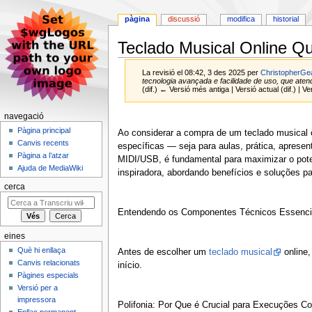
pàgina
discussió
modifica
historial
Teclado Musical Online Q
La revisió el 08:42, 3 des 2025 per
ChristopherGe
tecnologia avançada e facilidade de uso, que atend
(dif.) ← Versió més antiga | Versió actual (dif.) | 
navegació
Jump
Jump
Pàgina principal
to
to
Ao considerar a compra de um teclado musical 
Canvis recents
navigation
search
específicas — seja para aulas, prática, aprese
Pàgina a l’atzar
MIDI/USB, é fundamental para maximizar o poten
Ajuda de MediaWiki
inspiradora, abordando benefícios e soluções pa
cerca
Entendendo os Componentes Técnicos Essencia
eines
Què hi enllaça
Antes de escolher um
teclado musical
online,
Canvis relacionats
início.
Pàgines especials
Versió per a
impressora
Polifonia: Por Que é Crucial para Execuções C