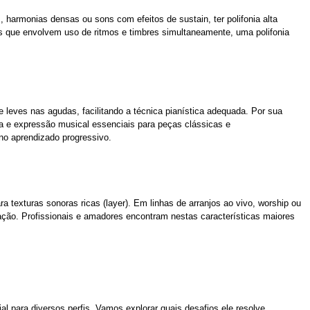
 harmonias densas ou sons com efeitos de sustain, ter polifonia alta
s que envolvem uso de ritmos e timbres simultaneamente, uma polifonia
leves nas agudas, facilitando a técnica pianística adequada. Por sua
a e expressão musical essenciais para peças clássicas e
no aprendizado progressivo.
 texturas sonoras ricas (layer). Em linhas de arranjos ao vivo, worship ou
ção. Profissionais e amadores encontram nestas características maiores
al para diversos perfis. Vamos explorar quais desafios ele resolve.