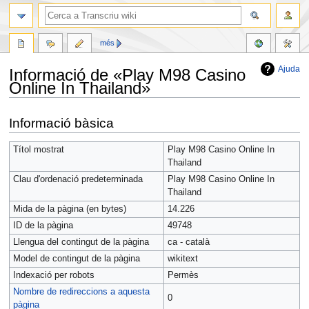
més
Ajuda
Informació de «Play M98 Casino
Online In Thailand»
Jump
Jump
Informació bàsica
to
to
navigation
search
Títol mostrat
Play M98 Casino Online In
Thailand
Clau d'ordenació predeterminada
Play M98 Casino Online In
Thailand
Mida de la pàgina (en bytes)
14.226
ID de la pàgina
49748
Llengua del contingut de la pàgina
ca - català
Model de contingut de la pàgina
wikitext
Indexació per robots
Permès
Nombre de redireccions a aquesta
0
pàgina