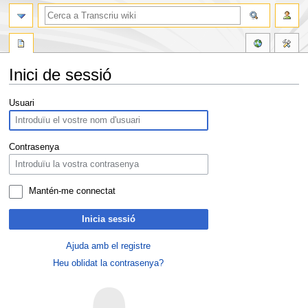
Inici de sessió
Jump
Jump
Usuari
to
to
navigation
search
Contrasenya
Mantén-me connectat
Inicia sessió
Ajuda amb el registre
Heu oblidat la contrasenya?