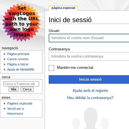
pàgina especial
Inici de sessió
Jump
Jump
Usuari
to
to
navigation
search
navegació
Contrasenya
Pàgina principal
Canvis recents
Pàgina a l’atzar
Mantén-me connectat
Ajuda de MediaWiki
cerca
Inicia sessió
Ajuda amb el registre
eines
Heu oblidat la contrasenya?
Pàgines especials
Versió per a
impressora