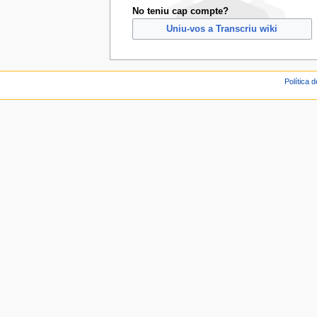
No teniu cap compte?
Uniu-vos a Transcriu wiki
Política 