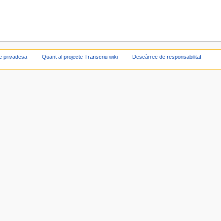
de privadesa
Quant al projecte Transcriu wiki
Descàrrec de responsabilitat