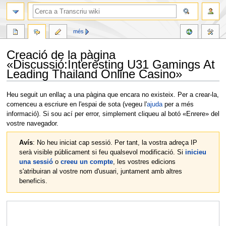
més
Creació de la pàgina
«Discussió:Interesting U31 Gamings At
Leading Thailand Online Casino»
Jump
Jump
Heu seguit un enllaç a una pàgina que encara no existeix. Per a crear-la,
to
to
comenceu a escriure en l'espai de sota (vegeu l'
ajuda
per a més
navigation
search
informació). Si sou ací per error, simplement cliqueu al botó «Enrere» del
vostre navegador.
Avís
: No heu iniciat cap sessió. Per tant, la vostra adreça IP
serà visible públicament si feu qualsevol modificació. Si
inicieu
una sessió
o
creeu un compte
, les vostres edicions
s'atribuiran al vostre nom d'usuari, juntament amb altres
beneficis.