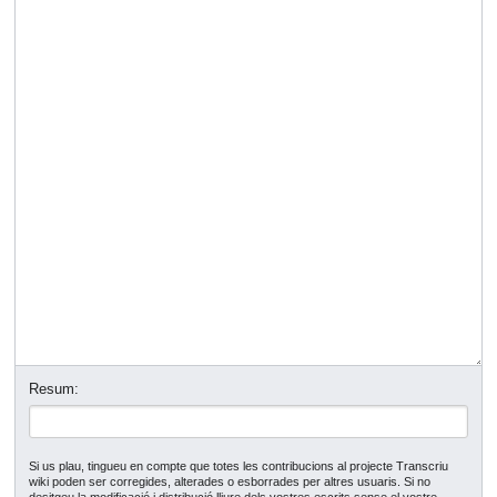
Resum:
Si us plau, tingueu en compte que totes les contribucions al projecte Transcriu
wiki poden ser corregides, alterades o esborrades per altres usuaris. Si no
desitgeu la modificació i distribució lliure dels vostres escrits sense el vostre