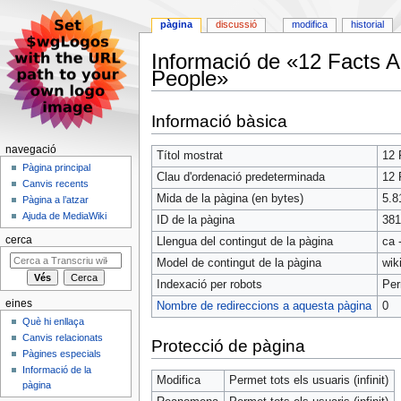
pàgina
discussió
modifica
historial
Informació de «12 Facts 
People»
Jump
Jump
Informació bàsica
to
to
navigation
search
navegació
Títol mostrat
12 
Pàgina principal
Clau d'ordenació predeterminada
12 
Canvis recents
Mida de la pàgina (en bytes)
5.8
Pàgina a l’atzar
Ajuda de MediaWiki
ID de la pàgina
381
cerca
Llengua del contingut de la pàgina
ca 
Model de contingut de la pàgina
wik
Indexació per robots
Pe
eines
Nombre de redireccions a aquesta pàgina
0
Què hi enllaça
Canvis relacionats
Protecció de pàgina
Pàgines especials
Informació de la
Modifica
Permet tots els usuaris (infinit)
pàgina