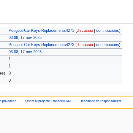
.
Peugeot-Car-Keys-Replacements4273
(
discussió
|
contribucions
)
03:08, 17 nov 2025
Peugeot-Car-Keys-Replacements4273
(
discussió
|
contribucions
)
03:08, 17 nov 2025
1
1
es)
0
0
de privadesa
Quant al projecte Transcriu wiki
Descàrrec de responsabilitat