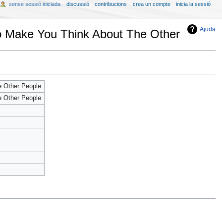
sense sessió iniciada
discussió
contribucions
crea un compte
inicia la sessió
Ajuda
o Make You Think About The Other
e Other People
e Other People