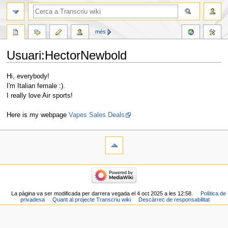
més
Usuari:HectorNewbold
Jump
Jump
Hi, everybody!
to
to
I'm Italian female :).
navigation
search
I really love Air sports!
Here is my webpage
Vapes Sales Deals
La pàgina va ser modificada per darrera vegada el 4 oct 2025 a les 12:58.
Política de
privadesa
Quant al projecte Transcriu wiki
Descàrrec de responsabilitat