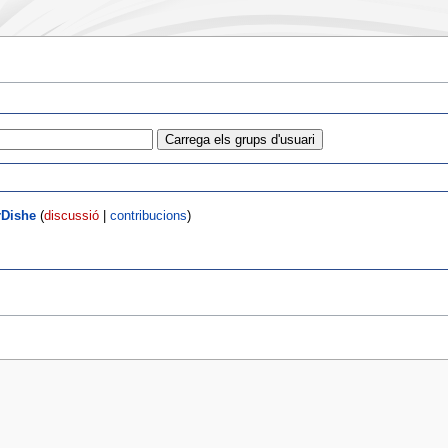
rDishe
(
discussió
|
contribucions
)