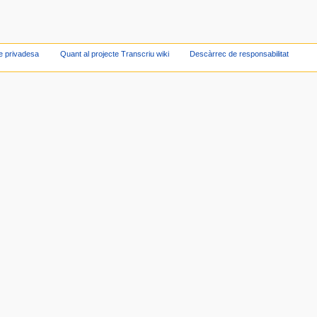
de privadesa
Quant al projecte Transcriu wiki
Descàrrec de responsabilitat