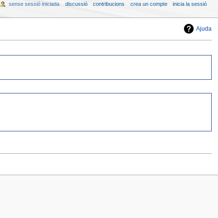
sense sessió iniciada
discussió
contribucions
crea un compte
inicia la sessió
Ajuda