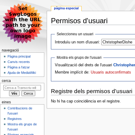
pàgina especial
Permisos d'usuari
Jump
Jump
Seleccioneu un usuari
to
to
Introduïu un nom d'usuari:
navigation
search
navegació
Pàgina principal
Mostra els grups de l'usuari
Canvis recents
Visualització del drets de l'usuari
Christophe
Pàgina a l’atzar
Membre implícit de:
Usuaris autoconfirmats
Ajuda de MediaWiki
cerca
Registre dels permisos d'usuari
No hi ha cap coincidència en el registre.
eines
Contribucions de
l'usuari
Registres
Mostra els grups de
l'usuari
Pàgines especials