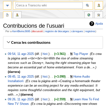
Ajuda
Contribucions de l'usuari
Per a
KerriBivins3695
discussió
registre de blocatges
càrregues
registres
Jump
Jump
Cerca les contribucions
to
to
navigation
search
09:54, 11 ago 2025
dif.
hist.
+3.561
‎
N
Top Player
‎
Es crea
la pàgina amb «<br><br><br>With the rise of online streaming
services such as Disney+, having the right streaming player has
become an essential part of home entertainment. From a de...».
darrera
09:45, 11 ago 2025
dif.
hist.
+3.090
‎
N
Home Audio
Installation\
‎
Es crea la pàgina amb «Creating a homemade theater
experience can be an exciting project for any media enthusiast. It
requires some thoughtful consideration and the right equipment, but
with...».
darrera
09:26, 11 ago 2025
dif.
hist.
+2.559
‎
N
Learn How To Find
New TV Shows
‎
Es crea la pàgina amb «Discovering new shows