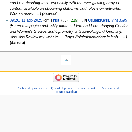
can be a daunting task, especially with the ever-growing array of
content available on streaming platforms and television networks.
With so many...».
darrera
09:26, 11 ago 2025
dif.
hist.
+219
‎
N
Usuari:KerriBivins3695
‎
Es crea la pàgina amb «My name is Fleta and I am studying Gender
and Women's Studies and Optometry at Saarwellingen / Germany.
<br><br>Review my website ... [https://digitalmarketingcircleph....».
darrera
Política de privadesa
Quant al projecte Transcriu wiki
Descàrrec de
responsabilitat